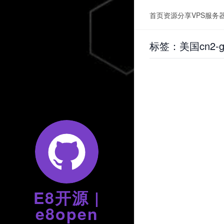
首页
资源分享
VPS服务
标签：美国cn2-g
E8开源 |
e8open