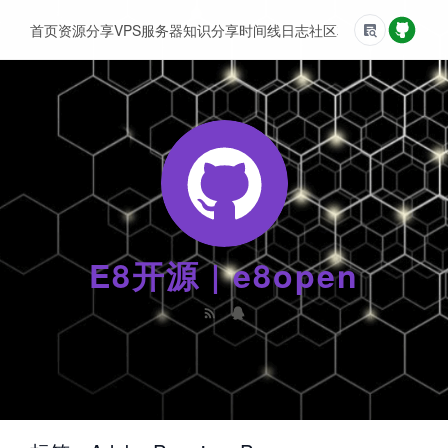
首页
资源分享
VPS服务器
知识分享
时间线
日志
社区
友情链接
E8开源 | e8open