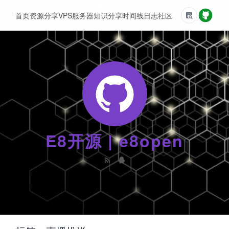
首页
资源分享
VPS服务器
知识分享
时间线
日志
社区
友情链接
E8开源 | e8open