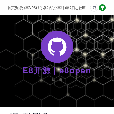
首页
资源分享
VPS服务器
知识分享
时间线
日志
社区
友情链接
E8开源 | e8open