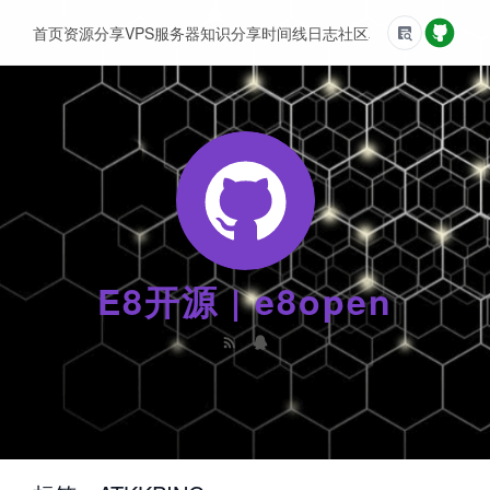
首页
资源分享
VPS服务器
知识分享
时间线
日志
社区
友情链接
E8开源 | e8open