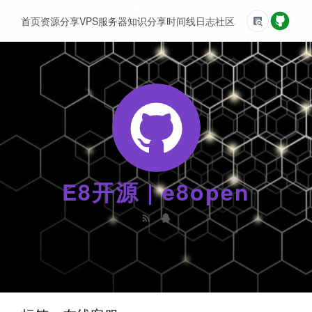
首页
资源分享
VPS服务器
知识分享
时间线
日志
社区
友情链接
E8开源 | e8open