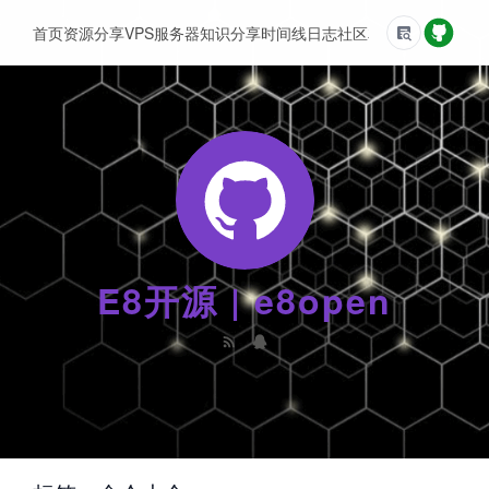
首页
资源分享
VPS服务器
知识分享
时间线
日志
社区
友情链接
E8开源 | e8open