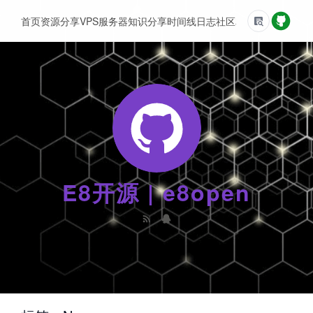
首页
资源分享
VPS服务器
知识分享
时间线
日志
社区
友情链接
E8开源 | e8open