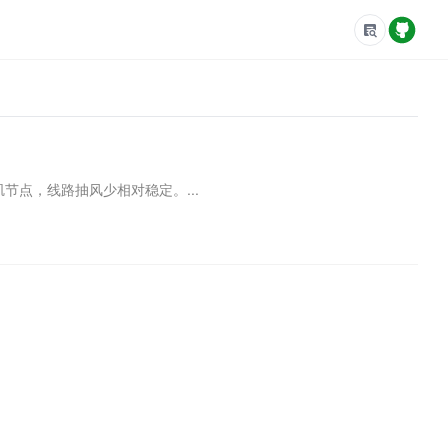
节点，线路抽风少相对稳定。...