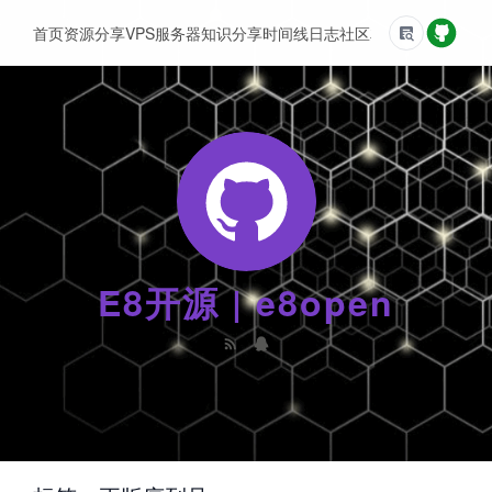
首页
资源分享
VPS服务器
知识分享
时间线
日志
社区
友情链接
E8开源 | e8open