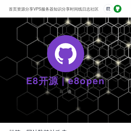
首页
资源分享
VPS服务器
知识分享
时间线
日志
社区
友情链接
E8开源 | e8open