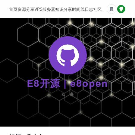
首页
资源分享
VPS服务器
知识分享
时间线
日志
社区
友情链接
E8开源 | e8open