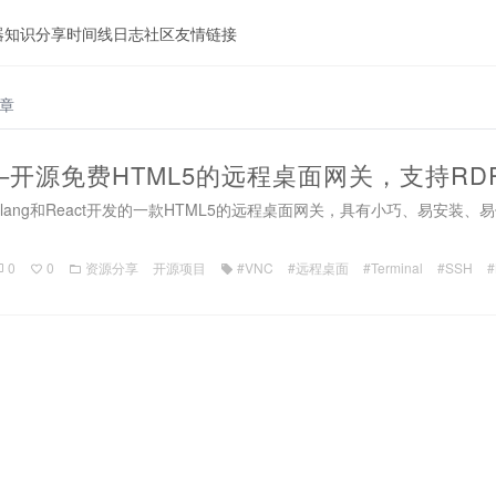
器
知识分享
时间线
日志
社区
友情链接
文章
inal–开源免费HTML5的远程桌面网关，支持RDP
是使用Golang和React开发的一款HTML5的远程桌面网关，具有小巧、易安装
0
0
资源分享
开源项目
#VNC
#远程桌面
#Terminal
#SSH
#