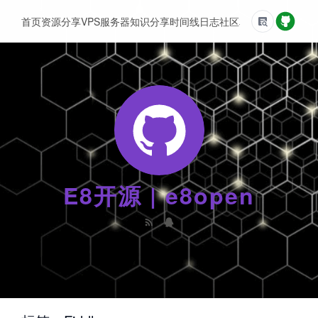
首页
资源分享
VPS服务器
知识分享
时间线
日志
社区
友情链接
E8开源 | e8open