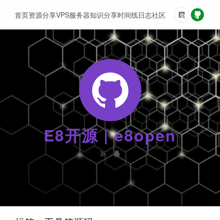
首页
资源分享
VPS服务器
知识分享
时间线
日志
社区
友情链接
E8开源 | e8open