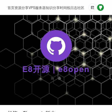
首页
资源分享
VPS服务器
知识分享
时间线
日志
社区
友情链接
E8开源 | e8open