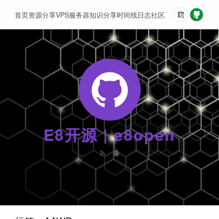
首页
资源分享
VPS服务器
知识分享
时间线
日志
社区
友情链接
E8开源 | e8open