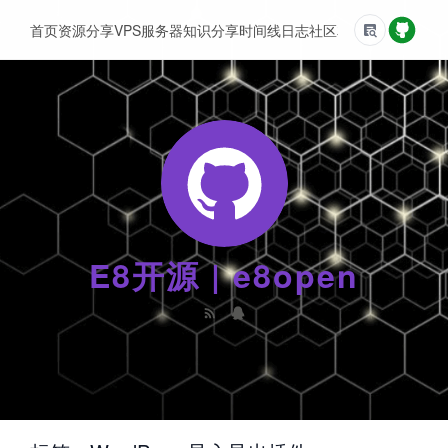
首页
资源分享
VPS服务器
知识分享
时间线
日志
社区
友情链接
E8开源 | e8open