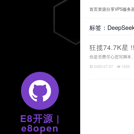
首页
资源分享
VPS服务
标签：DeepSee
狂揽74.7K星 !
你是否费尽心思写脚本、
2025-07-27
1020
E8开源 |
e8open