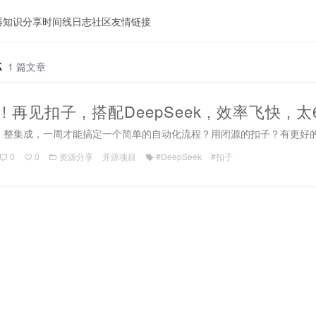
器
知识分享
时间线
日志
社区
友情链接
k
1 篇文章
!! 再见扣子 , 搭配DeepSeek , 效率飞快 , 
整集成，一周才能搞定一个简单的自动化流程？用闭源的扣子？有更好的选
0
0
资源分享
开源项目
#DeepSeek
#扣子