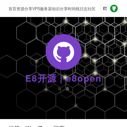
首页
资源分享
VPS服务器
知识分享
时间线
日志
社区
友情链接
E8开源 | e8open