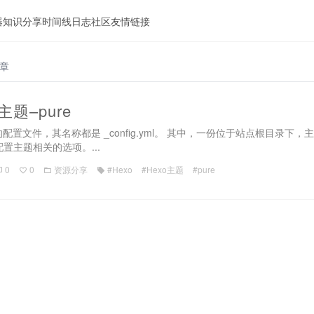
器
知识分享
时间线
日志
社区
友情链接
文章
主题–pure
要的配置文件，其名称都是 _config.yml。 其中，一份位于站点根目录
置主题相关的选项。...
0
0
资源分享
#Hexo
#Hexo主题
#pure