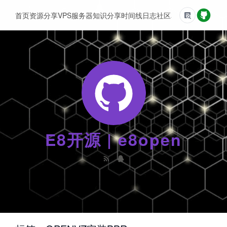
首页
资源分享
VPS服务器
知识分享
时间线
日志
社区
友情链接
E8开源 | e8open