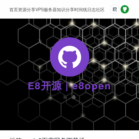
首页
资源分享
VPS服务器
知识分享
时间线
日志
社区
友情链接
E8开源 | e8open