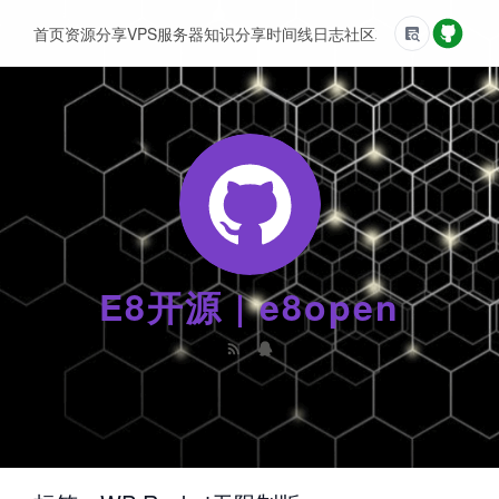
首页
资源分享
VPS服务器
知识分享
时间线
日志
社区
友情链接
E8开源 | e8open