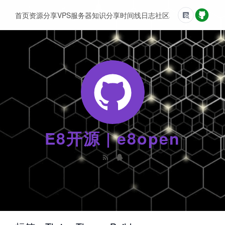
首页
资源分享
VPS服务器
知识分享
时间线
日志
社区
友情链接
E8开源 | e8open