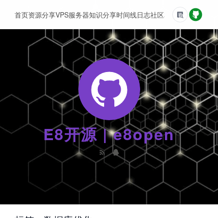
首页
资源分享
VPS服务器
知识分享
时间线
日志
社区
友情链接
E8开源 | e8open