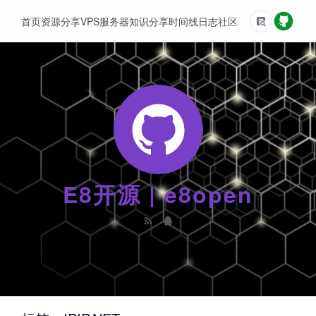
首页
资源分享
VPS服务器
知识分享
时间线
日志
社区
友情链接
E8开源 | e8open