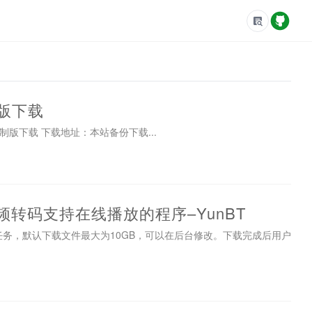
版下载
版下载 下载地址：本站备份下载...
频转码支持在线播放的程序–YunBT
10个任务，默认下载文件最大为10GB，可以在后台修改。下载完成后用户