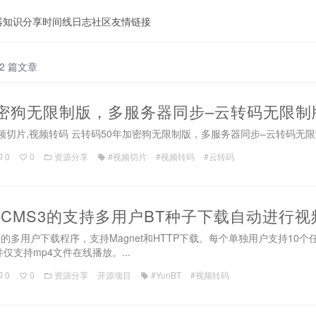
器
知识分享
时间线
日志
社区
友情链接
2 篇文章
加密狗无限制版，多服务器同步–云转码无限制
频切片,视频转码 云转码50年加密狗无限制版，多服务器同步–云转码无限制
0
0
资源分享
#视频切片
#视频转码
#云转码
nkCMS3的支持多用户BT种子下载自动进行视
unBT的多用户下载程序，支持Magnet和HTTP下载。每个单独用户支持
支持mp4文件在线播放。...
0
0
资源分享
开源项目
#YunBT
#视频转码