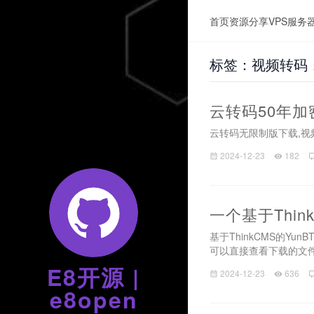
首页
资源分享
VPS服务
标签：视频转码
云转码50年
云转码无限制版下载,视
2024-12-23
182
一个基于Thi
基于ThinkCMS的Y
可以直接查看下载的文件仅
E8开源 |
2024-12-23
636
e8open