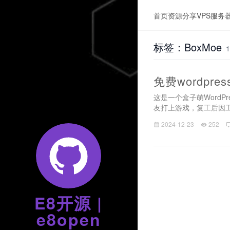
首页
资源分享
VPS服务
标签：BoxMoe
免费wordpre
这是一个盒子萌Word
友打上游戏，复工后因工
2024-12-23
252
E8开源 |
e8open