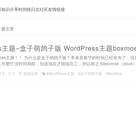
器
知识分享
时间线
日志
社区
友情链接
1 篇文章
ss主题–盒子萌鸽子版 WordPress主题boxmo
Press主题！！ 为什么是盒子萌鸽子版？本来是春节的时候已经发布了，
作繁忙没时间捣鼓，知道现在才陆续完工，所以称之为boxmoe（dove）
0
0
资源分享
#WordPress主题
#盒子萌鸽子版
#BoxMoe