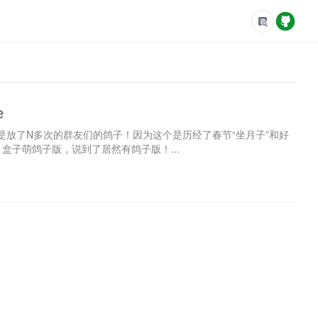
e
但是放了N多次的群友们的鸽子！因为这个是历经了春节“坐月子”和好
盒子萌鸽子版，说到了居然有鸽子版！...