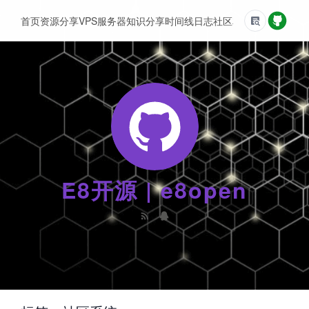
首页
资源分享
VPS服务器
知识分享
时间线
日志
社区
友情链接
E8开源 | e8open