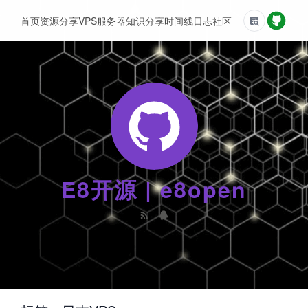
首页
资源分享
VPS服务器
知识分享
时间线
日志
社区
友情链接
E8开源 | e8open