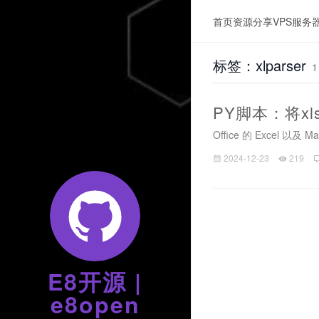
首页
资源分享
VPS服务
标签：xlparser
PY脚本：将xlsx
Office 的 Excel 以
2024-12-23
219
E8开源 |
e8open