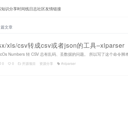
器
知识分享
时间线
日志
社区
友情链接
1 篇文章
/xls/csv转成csv或者json的工具–xlparser
及 MacOs Numbers 转 CSV 总有乱码、丢数据的问题。 所以写了这个命令脚本 xlpa
0
0
开源项目
资源分享
#xlparser