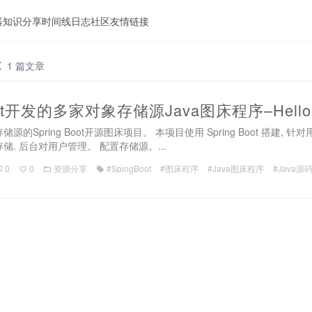
器
知识分享
时间线
日志
社区
友情链接
t
1 篇文章
oot开发的多家对象存储源Java图床程序–Hello
的Spring Boot开源图床项目。 本项目使用 Spring Boot 搭
. 后台对用户管理。 配置存储源。...
0
0
资源分享
#SpingBoot
#图床程序
#Java图床程序
#Java源