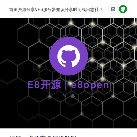
首页
资源分享
VPS服务器
知识分享
时间线
日志
社区
友情链接
E8开源 | e8open