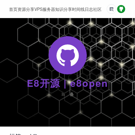
首页
资源分享
VPS服务器
知识分享
时间线
日志
社区
友情链接
E8开源 | e8open