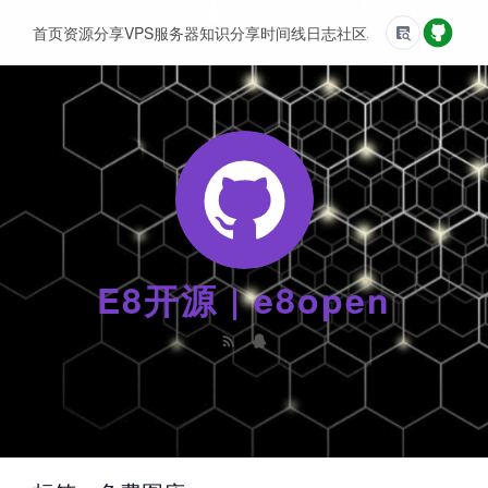
首页
资源分享
VPS服务器
知识分享
时间线
日志
社区
友情链接
E8开源 | e8open