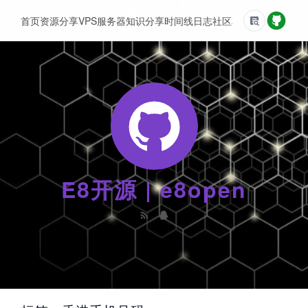
首页
资源分享
VPS服务器
知识分享
时间线
日志
社区
友情链接
E8开源 | e8open