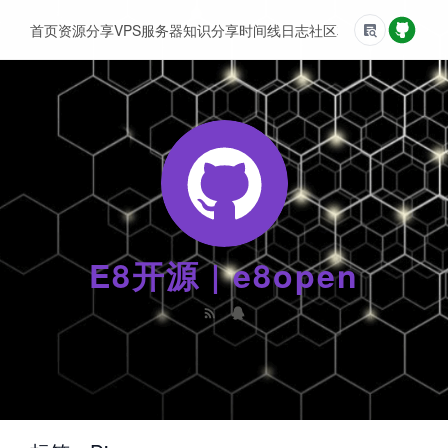
首页
资源分享
VPS服务器
知识分享
时间线
日志
社区
友情链接
E8开源 | e8open