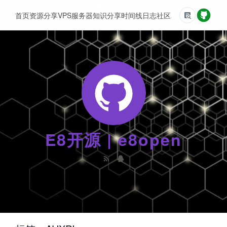
首页
资源分享
VPS服务器
知识分享
时间线
日志
社区
友情链接
E8开源 | e8open