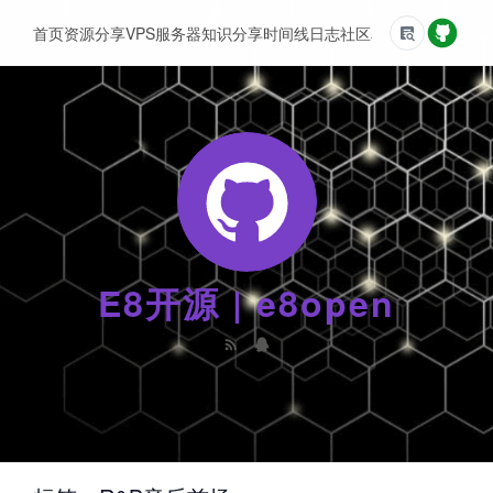
首页
资源分享
VPS服务器
知识分享
时间线
日志
社区
友情链接
E8开源 | e8open