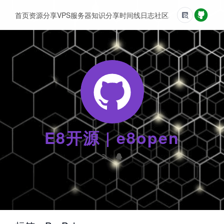
首页
资源分享
VPS服务器
知识分享
时间线
日志
社区
友情链接
E8开源 | e8open