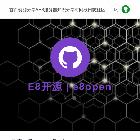
首页
资源分享
VPS服务器
知识分享
时间线
日志
社区
友情链接
E8开源 | e8open