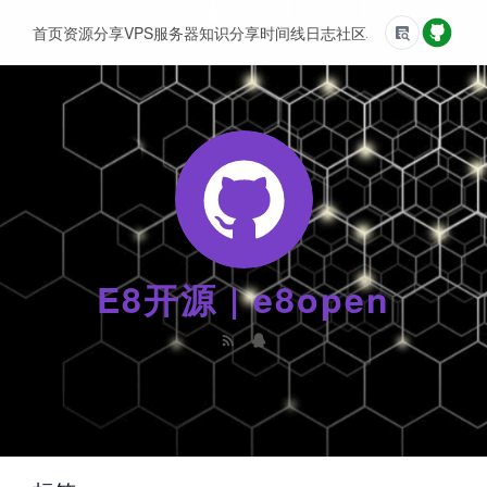
首页
资源分享
VPS服务器
知识分享
时间线
日志
社区
友情链接
E8开源 | e8open