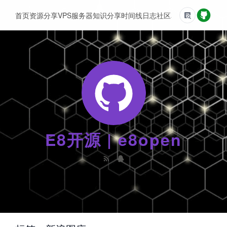
首页
资源分享
VPS服务器
知识分享
时间线
日志
社区
友情链接
E8开源 | e8open