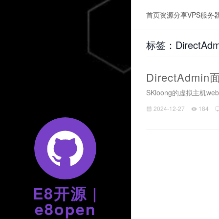
首页
资源分享
VPS服务
标签：DirectAd
DirectAd
SKloong的虚拟主机w
2024-12-27
184
E8开源 |
e8open