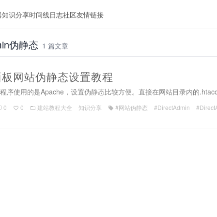
器
知识分享
时间线
日志
社区
友情链接
min伪静态
1 篇文章
min面板网站伪静态设置教程
eb程序使用的是Apache，设置伪静态比较方便。直接在网站目录内的.htacc
0
0
建站教程大全
知识分享
#网站伪静态
#DirectAdmin
#Dire