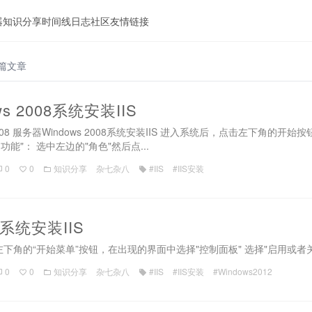
器
知识分享
时间线
日志
社区
友情链接
 篇文章
s 2008系统安装IIS
ows 2008 服务器Windows 2008系统安装IIS 进入系统后，点击左下
 功能"： 选中左边的"角色"然后点...
0
0
知识分享
杂七杂八
#IIS
#IIS安装
12系统安装IIS
角的“开始菜单”按钮，在出现的界面中选择"控制面板" 选择"启用或者关闭Wi
0
0
知识分享
杂七杂八
#IIS
#IIS安装
#Windows2012