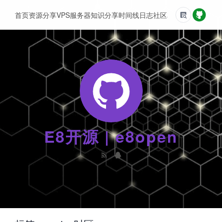
首页
资源分享
VPS服务器
知识分享
时间线
日志
社区
友情链接
E8开源 | e8open