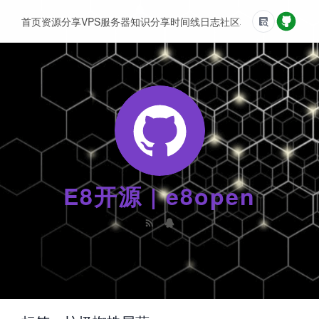
首页
资源分享
VPS服务器
知识分享
时间线
日志
社区
友情链接
E8开源 | e8open