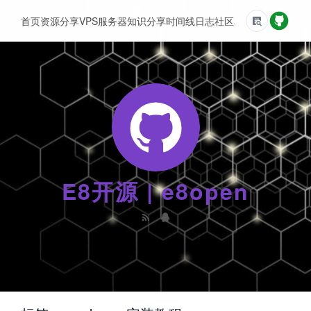
首页
资源分享
VPS服务器
知识分享
时间线
日志
社区
友情链接
E8开源 | e8open