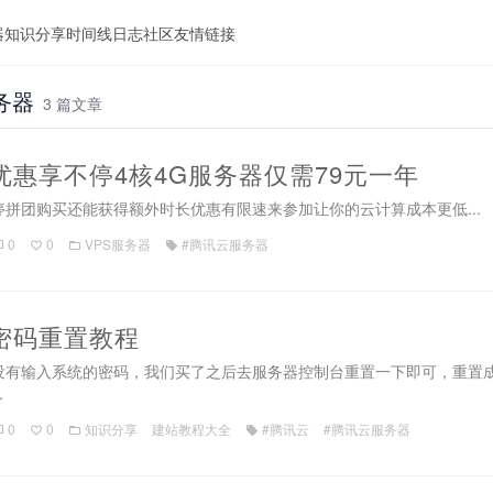
器
知识分享
时间线
日志
社区
友情链接
务器
3 篇文章
惠享不停4核4G服务器仅需79元一年
拼团购买还能获得额外时长优惠有限速来参加让你的云计算成本更低...
0
0
VPS服务器
#腾讯云服务器
密码重置教程
没有输入系统的密码，我们买了之后去服务器控制台重置一下即可，重置成
.
0
0
知识分享
建站教程大全
#腾讯云
#腾讯云服务器